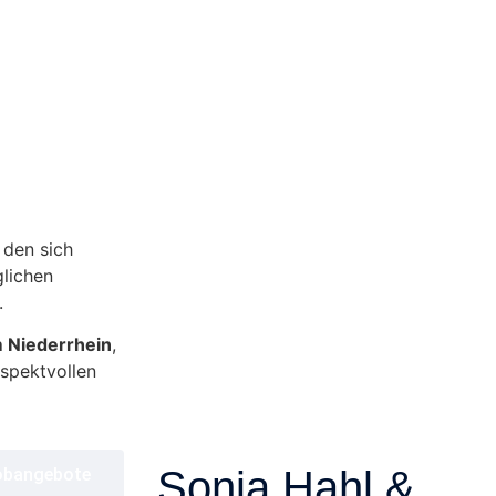
 den sich
glichen
.
m Niederrhein
,
espektvollen
Sonja Hahl &
obangebote