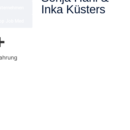
Inka Küsters
nternehmen
op Job Med
+
fahrung